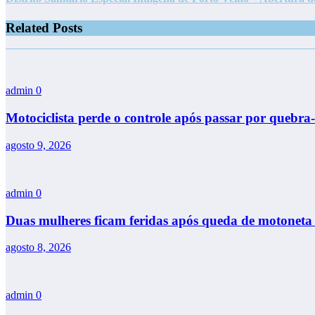
Related Posts
admin
0
Motociclista perde o controle após passar por quebra-
agosto 9, 2026
admin
0
Duas mulheres ficam feridas após queda de motoneta
agosto 8, 2026
admin
0