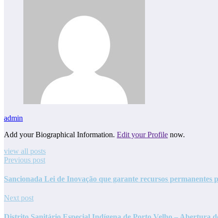
admin
Add your Biographical Information.
Edit your Profile
now.
view all posts
Previous post
Sancionada Lei de Inovação que garante recursos permanentes pa
Next post
Distrito Sanitário Especial Indígena de Porto Velho – Abertura 