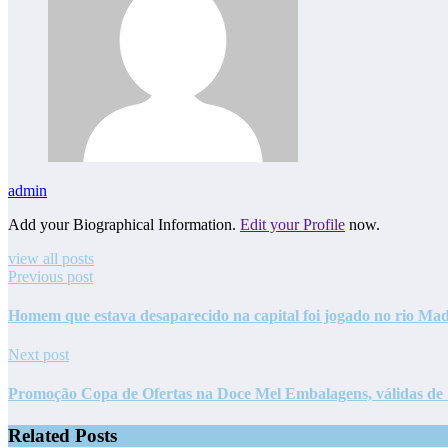
admin
Add your Biographical Information.
Edit your Profile
now.
view all posts
Previous post
Homem que estava desaparecido na capital foi jogado no rio Mad
Next post
Promoção Copa de Ofertas na Doce Mel Embalagens, válidas de 
Related Posts