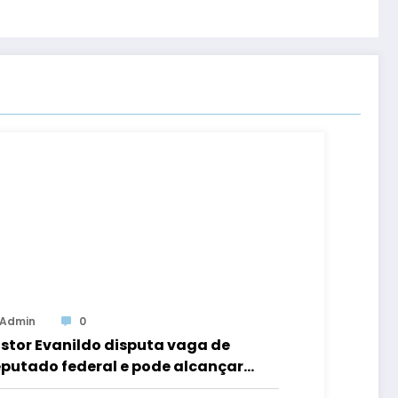
Admin
0
stor Evanildo disputa vaga de
putado federal e pode alcançar
ito inédito na política de Rondônia