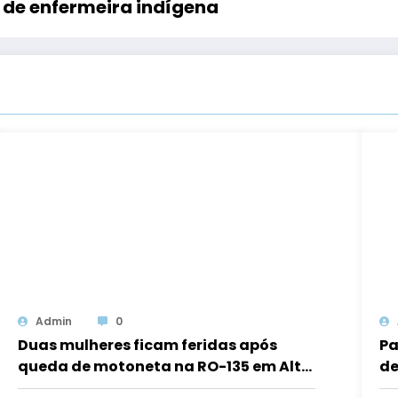
de enfermeira indígena
Admin
0
Duas mulheres ficam feridas após
Pa
queda de motoneta na RO-135 em Alta
de
Floresta d’Oeste
fe