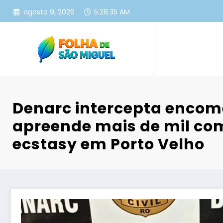
Pular
agosto 9, 2026
5:28:36 AM
para
o
conteúdo
Denarc intercepta encom
apreende mais de mil co
ecstasy em Porto Velho