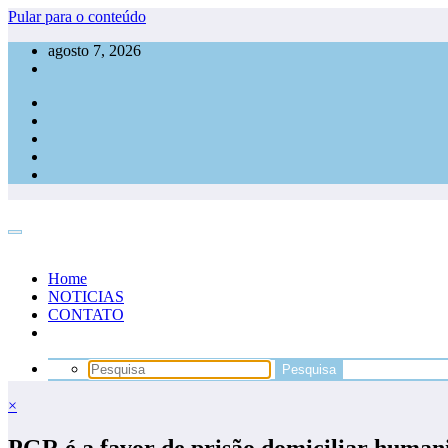
Pular para o conteúdo
agosto 7, 2026
Home
NOTICIAS
CONTATO
×
PGR é a favor de prisão domiciliar human