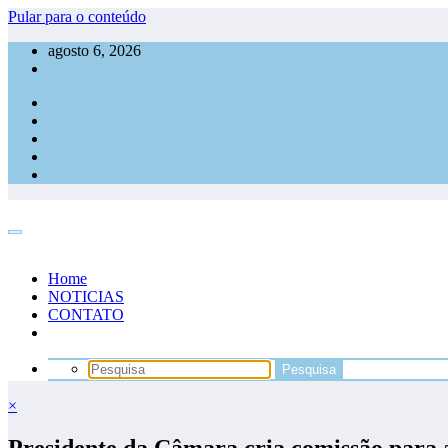
Pular para o conteúdo
agosto 6, 2026
Home
NOTICIAS
CONTATO
×
Presidente da Câmara cria comissão para 