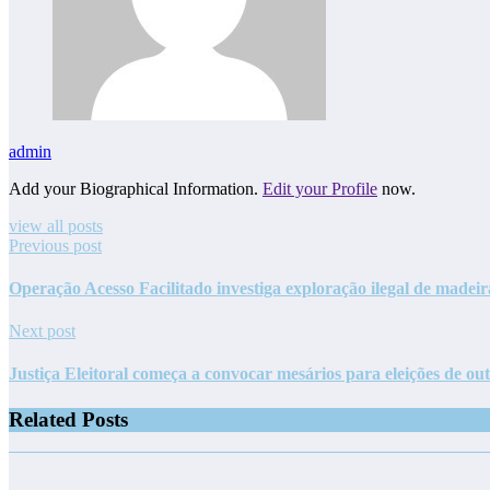
admin
Add your Biographical Information.
Edit your Profile
now.
view all posts
Previous post
Operação Acesso Facilitado investiga exploração ilegal de madei
Next post
Justiça Eleitoral começa a convocar mesários para eleições de ou
Related Posts