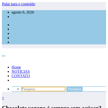
Pular para o conteúdo
agosto 6, 2026
Home
NOTICIAS
CONTATO
×
Chocolate vegano é sempre sem açúcar?