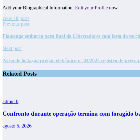
Add your Biographical Information.
Edit your Profile
now.
view all posts
Previous post
Flamengo embarca para final da Libertadores com festa da torci
Next post
Aviso de licitação pregão eletrônico nº 63/2025 registro de preço
Related Posts
admin
0
Confronto durante operação termina com foragido ba
agosto 5, 2026