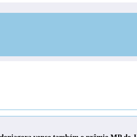
ondoniagora vence também o prêmio MP de J