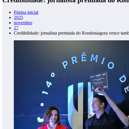
Página inicial
2025
novembro
27
Credibilidade: jornalista premiada do Rondoniagora vence ta