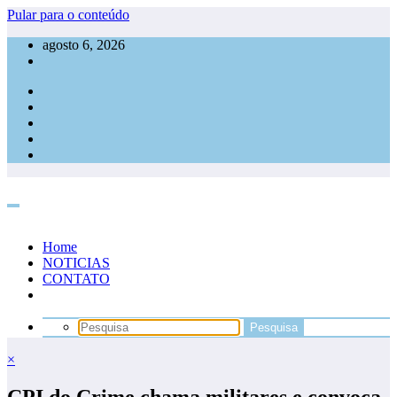
Pular para o conteúdo
agosto 6, 2026
Home
NOTICIAS
CONTATO
×
CPI do Crime chama militares e convoca