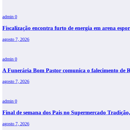
admin
0
Fiscalização encontra furto de energia em arena espo
agosto 7, 2026
admin
0
A Funerária Bom Pastor comunica o falecimento de 
agosto 7, 2026
admin
0
Final de semana dos Pais no Supermercado Tradição,
agosto 7, 2026