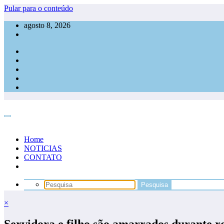
Pular para o conteúdo
agosto 8, 2026
Home
NOTICIAS
CONTATO
×
Servidora e filho são amarrados durante r