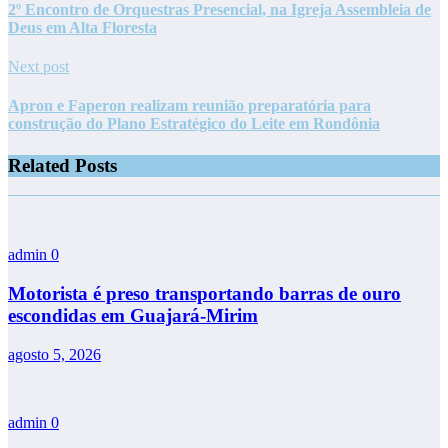
2º Encontro de Orquestras Presencial, na Igreja Assembleia de
Deus em Alta Floresta
Next post
Apron e Faperon realizam reunião preparatória para
construção do Plano Estratégico do Leite em Rondônia
Related Posts
admin
0
Motorista é preso transportando barras de ouro
escondidas em Guajará-Mirim
agosto 5, 2026
admin
0