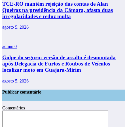
TCE-RO mantém rejeição das contas de Alan
Queiroz na presidência da Câmara, afasta duas
irregularidades e reduz multa
agosto 5, 2026
admin
0
Golpe do seguro: versão de assalto é desmontada
após Delegacia de Furtos e Roubos de Veículos
localizar moto em Guajará-Mirim
agosto 5, 2026
Publicar comentário
Comentários