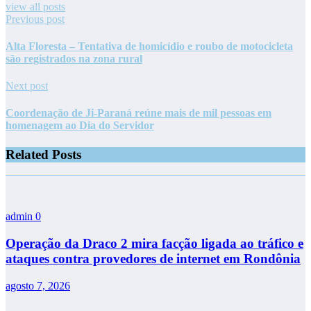
view all posts
Previous post
Alta Floresta – Tentativa de homicídio e roubo de motocicleta
são registrados na zona rural
Next post
Coordenação de Ji-Paraná reúne mais de mil pessoas em
homenagem ao Dia do Servidor
Related Posts
admin
0
Operação da Draco 2 mira facção ligada ao tráfico e
ataques contra provedores de internet em Rondônia
agosto 7, 2026