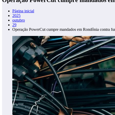
Página inicial
2025
outubro
29
Operação PowerCut cumpre mandados em Rondônia contra furto