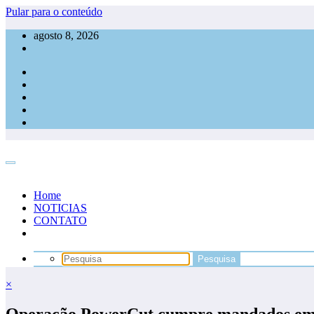
Pular para o conteúdo
agosto 8, 2026
Home
NOTICIAS
CONTATO
×
Operação PowerCut cumpre mandados em Ro