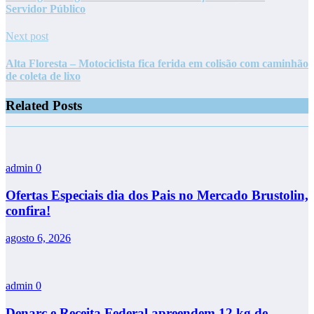
Servidor Público
Next post
Alta Floresta – Motociclista fica ferida em colisão com caminhão
de coleta de lixo
Related Posts
admin
0
Ofertas Especiais dia dos Pais no Mercado Brustolin,
confira!
agosto 6, 2026
admin
0
Denarc e Receita Federal apreendem 12 kg de