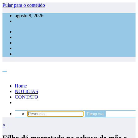
Pular para o conteúdo
agosto 8, 2026
Home
NOTICIAS
CONTATO
×
Filho dá marretada na cabeça de mãe e