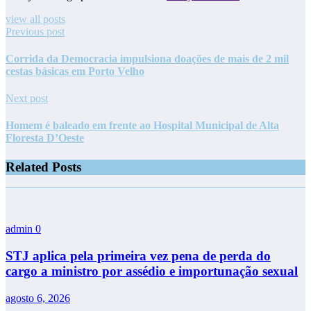
view all posts
Previous post
Corrida da Democracia impulsiona doações de mais de 2 mil
cestas básicas em Porto Velho
Next post
Homem é baleado em frente ao Hospital Municipal de Alta
Floresta D’Oeste
Related Posts
admin
0
STJ aplica pela primeira vez pena de perda do
cargo a ministro por assédio e importunação sexual
agosto 6, 2026