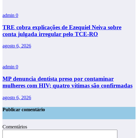
admin
0
TRE cobra explicações de Ezequiel Neiva sobre
conta julgada irregular pelo TCE-RO
agosto 6, 2026
admin
0
MP denuncia dentista preso por contaminar
mulheres com HIV; quatro vítimas são confirmadas
agosto 6, 2026
Publicar comentário
Comentários