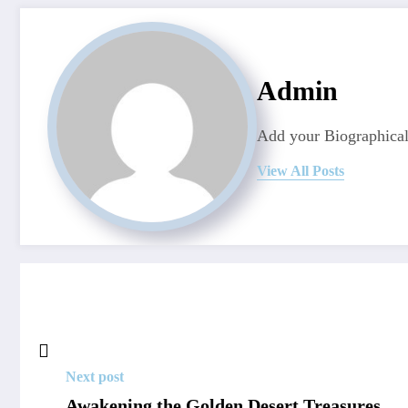
Admin
Add your Biographical
View All Posts
Next post
Awakening the Golden Desert Treasures